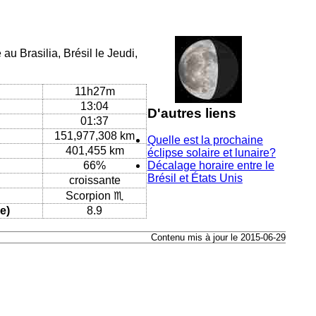
au Brasilia, Brésil le Jeudi,
11h27m
13:04
D'autres liens
01:37
151,977,308 km
Quelle est la prochaine
401,455 km
éclipse solaire et lunaire?
66%
Décalage horaire entre le
Brésil et États Unis
croissante
Scorpion ♏
e)
8.9
Contenu mis à jour le 2015-06-29