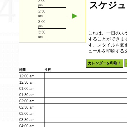
2:00
スケジュー
pm
2:30
►
pm
3:00
pm
3:30
これは、一日のス
pm
することができます
す。スタイルを変
ュールを印刷する
カレンダーを印刷！
時間
注釈
12:00
am
12:30
am
01:00
am
01:30
am
02:00
am
02:30
am
03:00
am
03:30
am
04:00
am