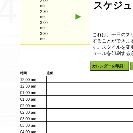
2:00
スケジュー
pm
2:30
►
pm
3:00
pm
3:30
これは、一日のス
pm
することができます
す。スタイルを変
ュールを印刷する
カレンダーを印刷！
時間
注釈
12:00
am
12:30
am
01:00
am
01:30
am
02:00
am
02:30
am
03:00
am
03:30
am
04:00
am