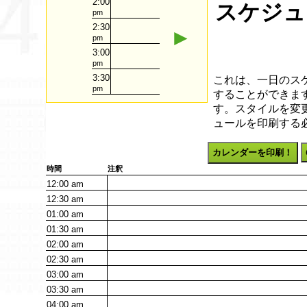
2:00
スケジュー
pm
2:30
►
pm
3:00
pm
3:30
これは、一日のス
pm
することができます
す。スタイルを変
ュールを印刷する
カレンダーを印刷！
時間
注釈
12:00
am
12:30
am
01:00
am
01:30
am
02:00
am
02:30
am
03:00
am
03:30
am
04:00
am