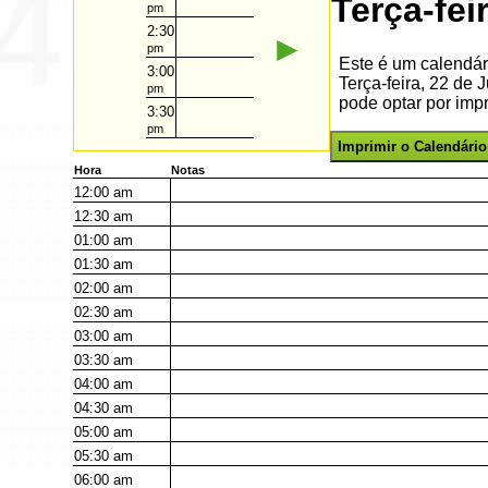
Terça-fe
pm
2:30
►
pm
Este é um calendár
3:00
Terça-feira, 22 de
pm
pode optar por impr
3:30
pm
Imprimir o Calendário
Hora
Notas
12:00
am
12:30
am
01:00
am
01:30
am
02:00
am
02:30
am
03:00
am
03:30
am
04:00
am
04:30
am
05:00
am
05:30
am
06:00
am