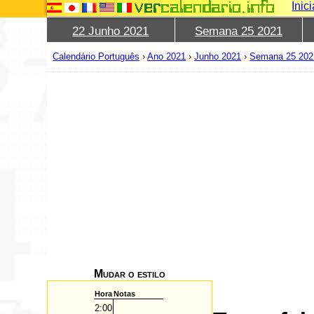
Inic
22 Junho 2021
Semana 25 2021
Calendário Português
›
Ano 2021
›
Junho 2021
›
Semana 25 202
Mudar o estilo
Hora
Notas
2:00