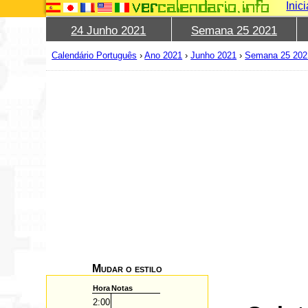
Inic
24 Junho 2021
Semana 25 2021
Calendário Português
›
Ano 2021
›
Junho 2021
›
Semana 25 202
Mudar o estilo
Hora
Notas
2:00