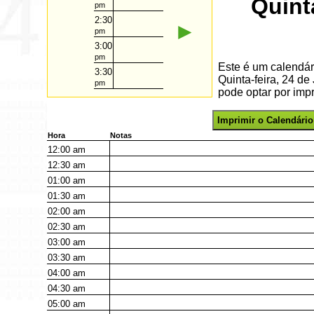
Quint
pm
2:30
►
pm
3:00
pm
Este é um calendár
3:30
Quinta-feira, 24 d
pm
pode optar por impr
Imprimir o Calendário
Hora
Notas
12:00
am
12:30
am
01:00
am
01:30
am
02:00
am
02:30
am
03:00
am
03:30
am
04:00
am
04:30
am
05:00
am