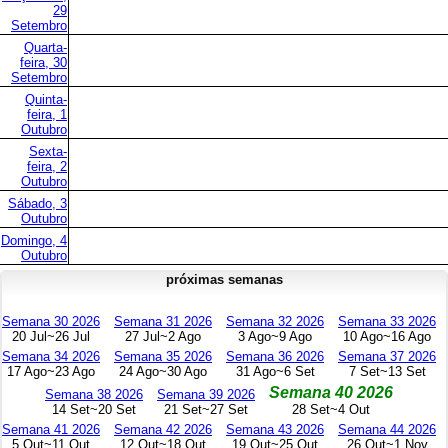
29
Setembro
Quarta-
feira, 30
Setembro
Quinta-
feira, 1
Outubro
Sexta-
feira, 2
Outubro
Sábado, 3
Outubro
Domingo, 4
Outubro
próximas semanas
Semana 30 2026
Semana 31 2026
Semana 32 2026
Semana 33 2026
20 Jul~26 Jul
27 Jul~2 Ago
3 Ago~9 Ago
10 Ago~16 Ago
Semana 34 2026
Semana 35 2026
Semana 36 2026
Semana 37 2026
17 Ago~23 Ago
24 Ago~30 Ago
31 Ago~6 Set
7 Set~13 Set
Semana 40 2026
Semana 38 2026
Semana 39 2026
14 Set~20 Set
21 Set~27 Set
28 Set~4 Out
Semana 41 2026
Semana 42 2026
Semana 43 2026
Semana 44 2026
5 Out~11 Out
12 Out~18 Out
19 Out~25 Out
26 Out~1 Nov